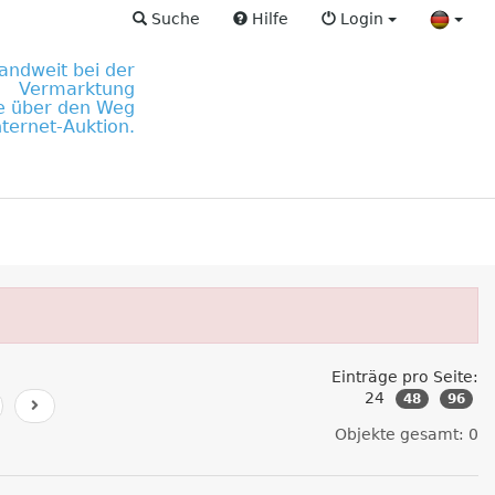
Suche
Hilfe
Login
andweit bei der
Vermarktung
e über den Weg
nternet-Auktion.
Einträge pro Seite:
24
48
96
Objekte gesamt: 0