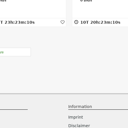
ids
0
bids
0T 20h:23m:10s
10T 20h:23m:30s
are
Information
Imprint
Disclaimer