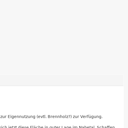
zur Eigennutzung (evtl. Brennholz?) zur Verfügung.
ich jetzt diese Fläche in guter Lage im Nahetal. Schaffen