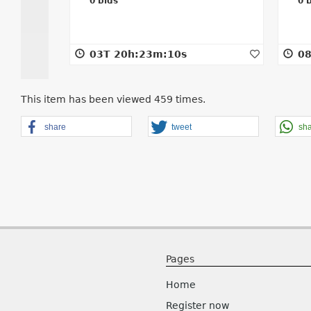
0
bids
0
b
08T 23h:23m:10s
1
This item has been viewed 459 times.
share
tweet
sh
Pages
Home
Register now