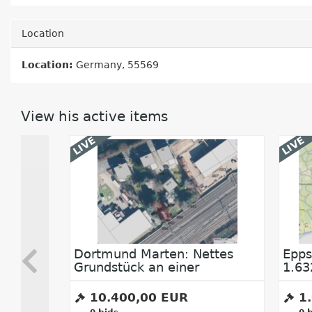
Location
Location:
Germany, 55569
View his active items
LIVE
LIVE
ttes
Eppstein Vockenhausen: Ca.
Neus
1.632 m² Waldfläche im Main
Grün
Taunus-Kreis
1.900,00 EUR
7