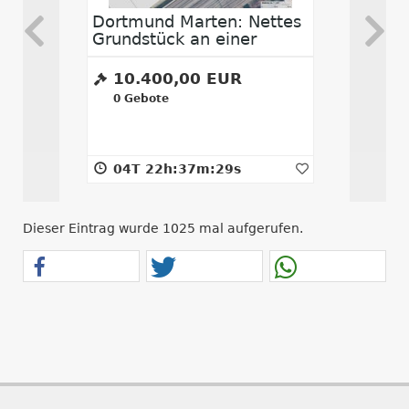
Dortmund Marten: Nettes
Eppstei
Grundstück an einer
Ca. 1.63
Bahnstrecke
im Main 
10.400,00 EUR
1.900
0
Gebote
0
Gebot
04T 22h:37m:29s
10T 0
Dieser Eintrag wurde 1025 mal aufgerufen.