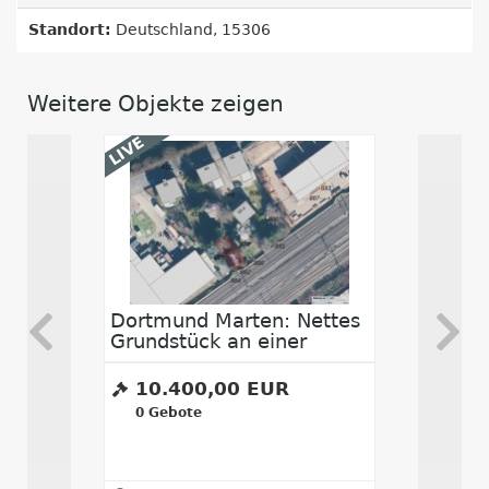
Standort:
Deutschland, 15306
Weitere Objekte zeigen
LIVE
LIVE
Dortmund Marten: Nettes
Eppstei
Grundstück an einer
Ca. 1.63
Bahnstrecke
im Main 
10.400,00 EUR
1.900
0
Gebote
0
Gebot